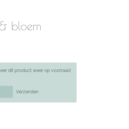
i & bloem
er dit product weer op voorraad
Verzenden