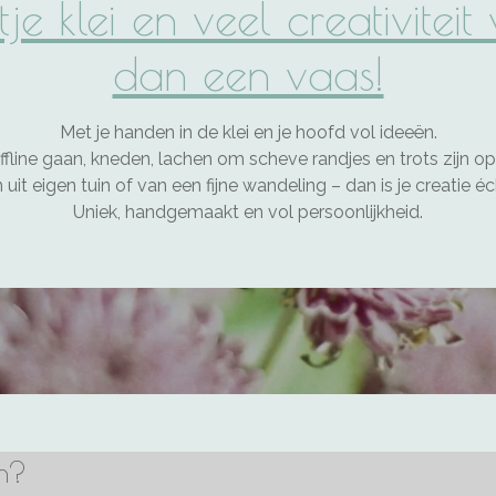
e klei en veel creativitei
dan een vaas!
Met je handen in de klei en je hoofd vol ideeën.
fline gaan, kneden, lachen om scheve randjes en trots zijn op
it eigen tuin of van een fijne wandeling – dan is je creatie é
Uniek, handgemaakt en vol persoonlijkheid.
en?