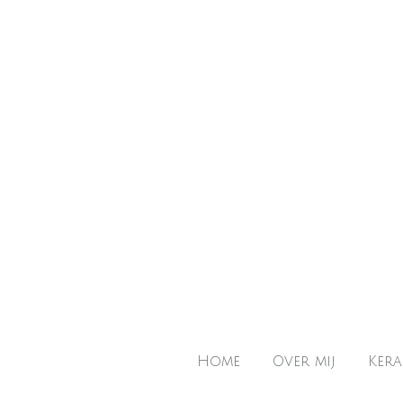
Ga
direct
naar
de
hoofdinhoud
Home
Over mij
Kera