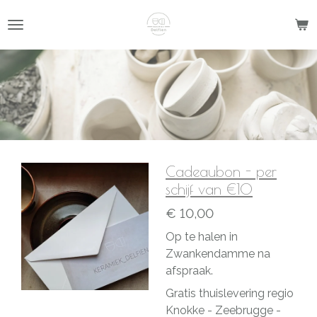
Ga
direct
naar
de
hoofdinhoud
Cadeaubon - per
schijf van €10
€ 10,00
Op te halen in
Zwankendamme na
afspraak.
Gratis thuislevering regio
Knokke - Zeebrugge -