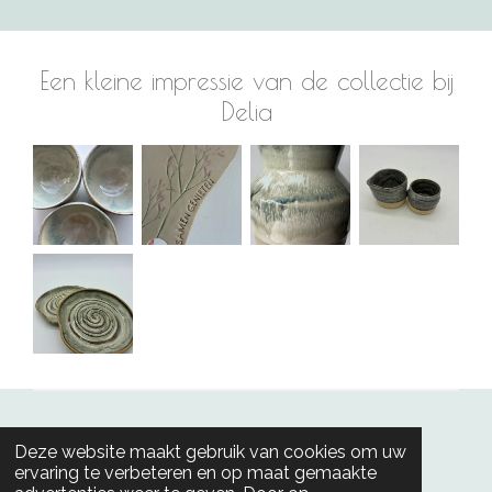
Een kleine impressie van de collectie bij
Delia
Foto's Daan D'hondt
Deze website maakt gebruik van cookies om uw
© 2025 - 2026 Keramiekdelfien
ervaring te verbeteren en op maat gemaakte
Powered by
JouwWeb