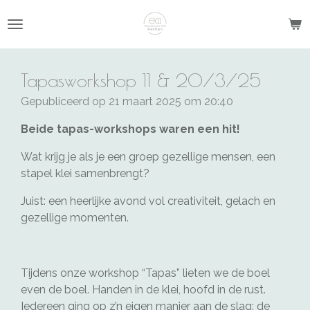
Ga
direct
naar
de
Tapasworkshop 11 & 20/3/25
hoofdinhoud
Gepubliceerd op 21 maart 2025 om 20:40
Beide tapas-workshops waren een hit!
Wat krijg je als je een groep gezellige mensen, een
stapel klei samenbrengt?
Juist: een heerlijke avond vol creativiteit, gelach en
gezellige momenten.
Tijdens onze workshop “Tapas” lieten we de boel
even de boel. Handen in de klei, hoofd in de rust.
Iedereen ging op z’n eigen manier aan de slag: de